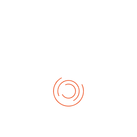
Visitas: 1450
La Comunidad de Madrid ha abierto una nueva
convocatoria de becas de comedor escolar para el
curso 2025-26.
El plazo de presentación de solicitudes es: Desde el 21
de octubre hasta el 18 de noviembre en línea o en las
oficinas de registro de la Comunidad de Madrid.
Sin embargo, si optas por presentarla en el centro,
deberás hacerlo antes del 12 de octubre de 2025.
Sigue leyendo toda la información...
Si has tenido beca en el curso pasado y tu situación
económica y familiar no ha cambiado puedes solicitar
la renovación (prórroga) de la beca de comedor para el
curso 2025-26.
Os dejamos el
ENLACE A LA PÁGINA DE LA