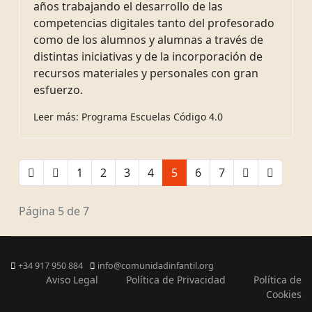
años trabajando el desarrollo de las
competencias digitales tanto del profesorado
como de los alumnos y alumnas a través de
distintas iniciativas y de la incorporación de
recursos materiales y personales con gran
esfuerzo.
Leer más: Programa Escuelas Código 4.0
1
2
3
4
5
6
7
Página 5 de 7
+34 917 950 884
info@comunidadinfantil.org
Aviso Legal
Política de Privacidad
Política de
Cookies